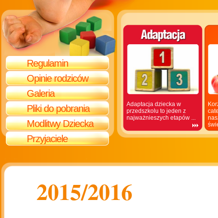
Regulamin
Opinie rodziców
Galeria
Adaptacja dziecka w
Kor
Pliki do pobrania
przedszkolu to jeden z
cat
najważnieszych etapów ...
nas
Modlitwy Dziecka
świe
Przyjaciele
2015/2016