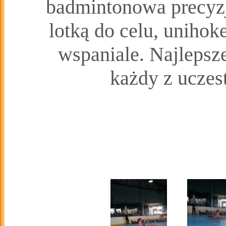
badmintonowa precyzja
lotką do celu, uniho
wspaniale. Najlepsz
każdy z uczes